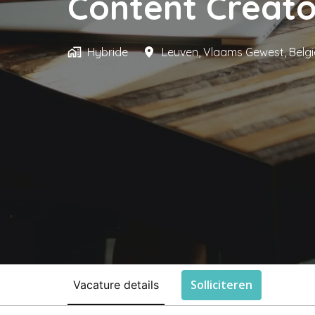
Content Creato
Hybride
Leuven
,
Vlaams Gewest
,
Belgi
Solliciteren
Vacature details