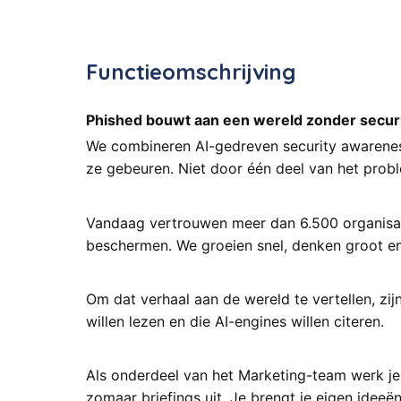
Functieomschrijving
Phished bouwt aan een wereld zonder secur
We combineren AI-gedreven security awareness
ze gebeuren. Niet door één deel van het probl
Vandaag vertrouwen meer dan 6.500 organisati
beschermen. We groeien snel, denken groot en
Om dat verhaal aan de wereld te vertellen, z
willen lezen en die AI-engines willen citeren.
Als onderdeel van het Marketing-team werk je
zomaar briefings uit. Je brengt je eigen ideeë