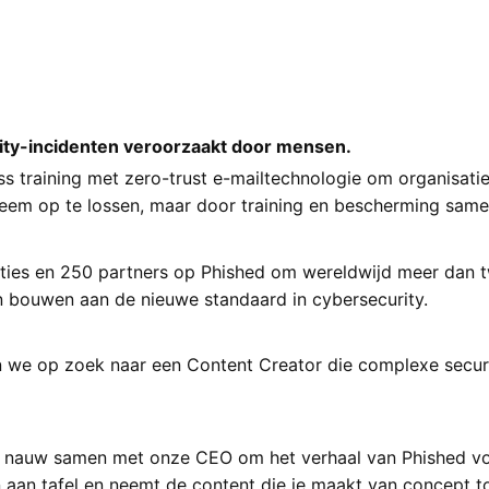
ity-incidenten veroorzaakt door mensen.
 training met zero-trust e-mailtechnologie om organisati
eem op te lossen, maar door training en bescherming samen
es en 250 partners op Phished om wereldwijd meer dan twe
 bouwen aan de nieuwe standaard in cybersecurity.
ijn we op zoek naar een Content Creator die complexe sec
 nauw samen met onze CEO om het verhaal van Phished vorm
n aan tafel en neemt de content die je maakt van concept tot