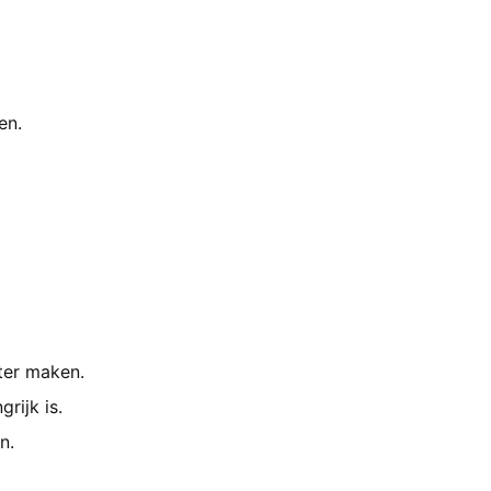
en.
oter maken.
rijk is.
n.