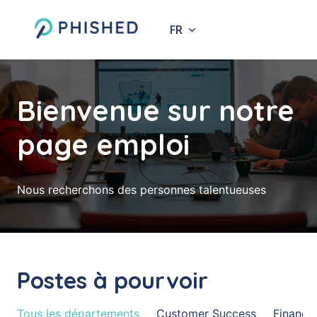
Aller
au
FR
Page d'accueil
contenu
Bienvenue sur notre 
page emploi
Nous recherchons des personnes talentueuses
Postes à pourvoir
Tous les départements
Customer Success
Finance