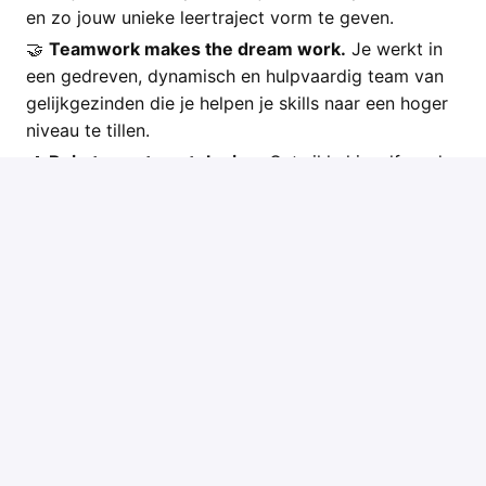
en zo jouw unieke leertraject vorm te geven.
🤝
Teamwork makes the dream work.
Je werkt in
een gedreven, dynamisch en hulpvaardig team van
gelijkgezinden die je helpen je skills naar een hoger
niveau te tillen.
🌱
Ruimte om te ontplooien.
Ontwikkel jezelf verder
binnen een ondernemende scale-up met een no-
nonsensecultuur, waar initiatief en
verantwoordelijkheid worden aangemoedigd.
💰
Aantrekkelijk verloningspakket.
Naast een
competitief salaris ontvang je commissies én een
Flex Income Plan dat je zelf op maat kan
samenstellen met extralegale voordelen. Also: een
mooie Mercedes, groeps- en
hospitalisatieverzekering en tal van andere benefits!
🏠
Work Life Balance.
Flexibiliteit is bij ons de norm.
Glijdende uren? Check! Ons kantoor? Dat vind je in