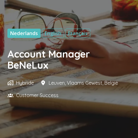
Nederlands
English
Français
Account Manager
BeNeLux
Hybride
Leuven
,
Vlaams Gewest
,
België
Customer Success