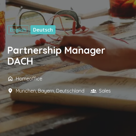
English
Deutsch
Partnership Manager
DACH
Homeoffice
Munchen
,
Bayern
,
Deutschland
Sales