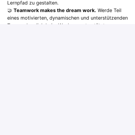
Lernpfad zu gestalten.
🤝
Teamwork makes the dream work.
Werde Teil
eines motivierten, dynamischen und unterstützenden
Teams, das dich beim Wachsen unterstützt.
🌱
Raum für Entwicklung.
Entfalte dich in einer
direkten, unternehmerisch geprägten Scale-up-
Kultur, in der Eigeninitiative und Verantwortung
gefördert werden.
💰
Attraktives Vergütungspaket.
Neben einem
wettbewerbsfähigen Gehalt erhältst du Provisionen
und einen flexiblen Vergütungsplan, der auf deine
Bedürfnisse zugeschnitten ist, inklusive vieler
Zusatzleistungen. Außerdem: ein hochwertiger
Mercedes, Gruppen- und Krankenversicherung und
viele weitere Vorteile!
🏠
Work-Life-Balance.
Flexibilität ist bei uns
selbstverständlich. Flexible Arbeitszeiten? Check!
Homeoffice? Check!